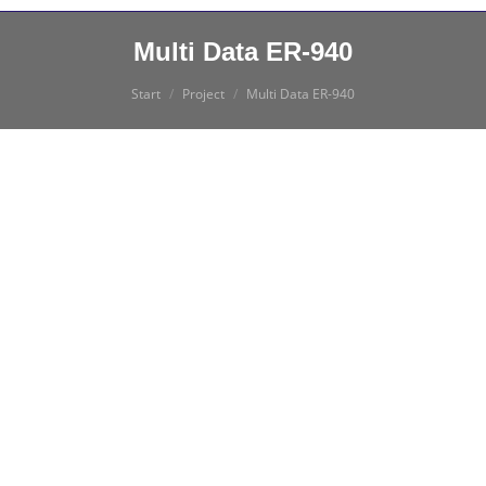
Multi Data ER-940
Sie befinden sich hier:
Start
Project
Multi Data ER-940