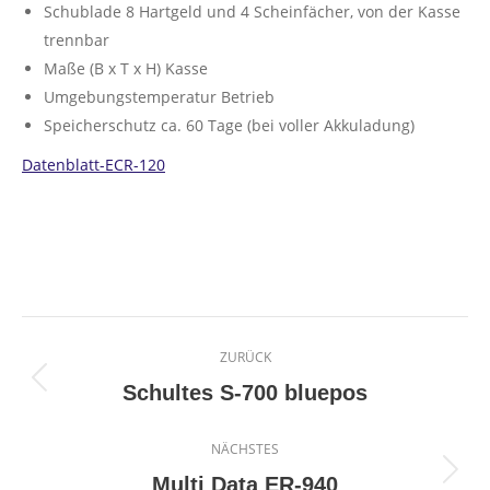
Schublade 8 Hartgeld und 4 Scheinfächer, von der Kasse
trennbar
Maße (B x T x H) Kasse
Umgebungstemperatur Betrieb
Speicherschutz ca. 60 Tage (bei voller Akkuladung)
Datenblatt-ECR-120
Project
ZURÜCK
navigation
Previous
Schultes S-700 bluepos
project:
NÄCHSTES
Next
Multi Data ER-940