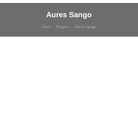
Aures Sango
Sie befinden sich hier:
Start
Project
Aures Sango