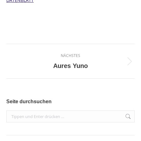
DATENBLATT
Project
NÄCHSTES
navigation
Next
Aures Yuno
project:
Seite durchsuchen
Search: