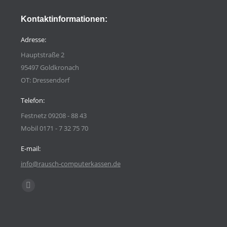
Kontaktinformationen:
Adresse:
Hauptstraße 2
95497 Goldkronach
OT: Dressendorf
Telefon:
Festnetz 09208 - 88 43
Mobil 0171 - 7 32 75 70
E-mail:
info@rausch-computerkassen.de
Finden Sie uns auf:
Facebook
page
opens