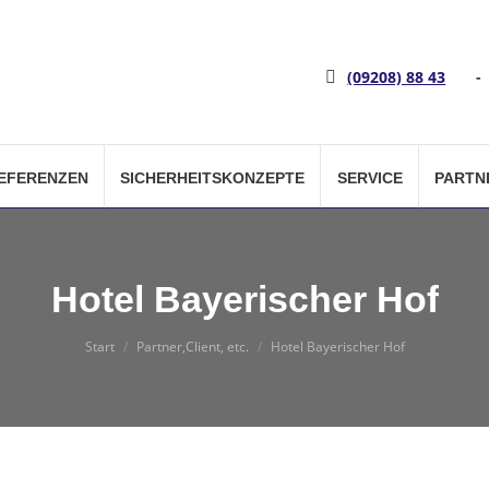
(09208) 88 43
-
EFERENZEN
SICHERHEITSKONZEPTE
SERVICE
PARTN
Hotel Bayerischer Hof
Sie befinden sich hier:
Start
Partner,Client, etc.
Hotel Bayerischer Hof